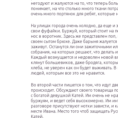
негодуют и жалуются на то, что теперь бол
понимает, на что столько много ткани потр
очень много портянок для ребят, которые н
На улицах города очень холодно, да еще и э
свои фуфайки. Буржуй, который стоит на пе
нос в воротник. Здесь же представлен поп,
своем сытом брюхе. Даже барыня жалуется 
заживут. Останутся ли они зажиточными или
собрания, на которых решают, что делать и 
Каждый возмущается и недоволен новой вла
клянут большевиков, даже бродяга, который
хлеба, не уверен как он будет выживать. В 
людей, которым все это не нравится.
Во второй части пишется о том, что идут дв
происходит. Обсуждают своего товарища по
с богатой девушкой Катей. Им очень не нра
буржуям, и ведет себя высокомерно. Им ин
разговоре присутствуют нотки зависти, и к
месте Ивана. Место того чтоб защищать Рус
Катей.