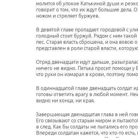
молится об упокое Катькиной души и резко
говорит о том, что их ждут большие дела.
ножом и стреляет буржуев.
В девятой главе пропадает городовой с ул
голодный стоит буржуй. Рядом с ним тако
пес. Старая власть сброшена, и она вовсю 
представлен в роли старой власти, которую
Отряд двенадцати идут дальше, разыгралас
ничего не видно. Петька просит помощи у Б
что руки он измарал в крови, поэтому помо
В одиннадцатой главе двенадцать солдат и
готовы ответить врагу в любой момент. Не
видно ни конца, ни края.
Завершающая двенадцатая глава в ней говор
Его связывают со старым миром и пытаются 
в след. Как бы солдаты не пытались его прог
Впереди солдатам кажется, что кто-то есть,