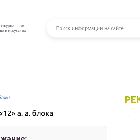
н-журнал про
ю и искусство
РЕ
блока
2» а. а. блока
жание: