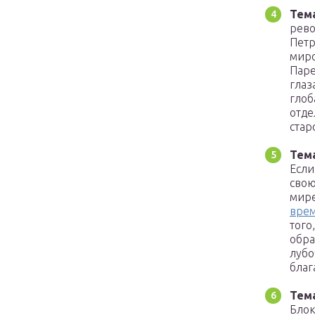
Тем
рево
Петр
миро
Паре
глаз
глоб
отде
стар
Тем
Если
свою
мире
вре
того
обра
лубо
благ
Тем
Блок