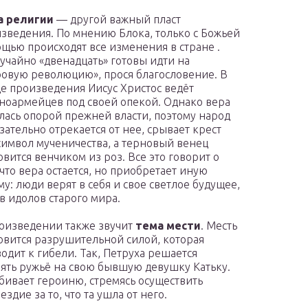
а религии
— другой важный пласт
зведения. По мнению Блока, только с Божьей
щью происходят все изменения в стране .
учайно «двенадцать» готовы идти на
овую революцию», прося благословение. В
е произведения Иисус Христос ведёт
ноармейцев под своей опекой. Однако вера
лась опорой прежней власти, поэтому народ
зательно отрекается от нее, срывает крест
символ мученичества, а терновый венец
овится венчиком из роз. Все это говорит о
 что вера остается, но приобретает иную
у: люди верят в себя и свое светлое будущее,
 в идолов старого мира.
оизведении также звучит
тема мести
. Месть
овится разрушительной силой, которая
одит к гибели. Так, Петруха решается
ять ружьё на свою бывшую девушку Катьку.
бивает героиню, стремясь осуществить
ездие за то, что та ушла от него.