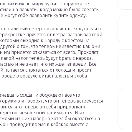
ьшевики их по миру пустят. Старушка не
атили на плакаты, когда можно было сделать
е могут себе позволить купить одежду.
тот сильный ветер заставляет всех кутаться в
рекрестке прячется от ветра, засовывая свой
 который выходил к народу с крестом на
другой о том, что теперь неизвестно как они
 им придется отказаться от всего. Проходят
какой налог теперь будут брать с народа.
стью и не знает, что их ждет впереди. Все
 пытается спрятаться от холода и просит
городе в воздухе витает злость и злоба
енадцать солдат и обсуждают все что
 оружию и говорят, что он теперь встречается
вится, что теперь он себя прировнял к
тересно, чем же они занимаются. В их
аждый из них наверно хотел бы оказаться на
ь он проводит время в кабаках вместе с