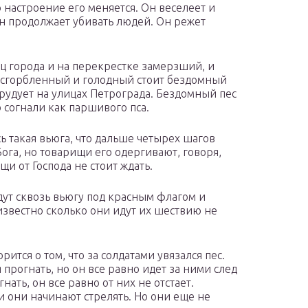
 настроение его меняется. Он веселеет и
 Он продолжает убивать людей. Он режет
иц города и на перекрестке замерзший, и
й сгорбленный и голодный стоит бездомный
орудует на улицах Петрограда. Бездомный пес
 согнали как паршивого пса.
ь такая вьюга, что дальше четырех шагов
ога, но товарищи его одергивают, говоря,
щи от Господа не стоит ждать.
дут сквозь вьюгу под красным флагом и
известно сколько они идут их шествию не
ится о том, что за солдатами увязался пес.
прогнать, но он все равно идет за ними след
нать, он все равно от них не отстает.
 и они начинают стрелять. Но они еще не