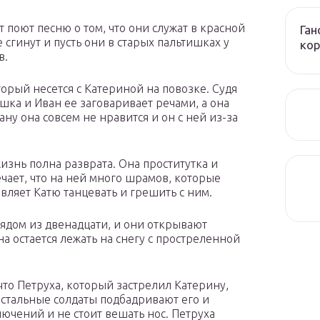
т поют песню о том, что они служат в красной
Ган
е сгинут и пусть они в старых пальтишках у
ко
в.
торый несется с Катериной на повозке. Судя
шка и Иван ее заговаривает речами, а она
вану она совсем не нравится и он с ней из-за
жизнь полна разврата. Она проститутка и
ечает, что на ней много шрамов, которые
ляет Катю танцевать и грешить с ним.
рядом из двенадцати, и они открывают
на остается лежать на снегу с простреленной
что Петруха, который застрелил Катерину,
Остальные солдаты подбадривают его и
лючений и не стоит вешать нос. Петруха