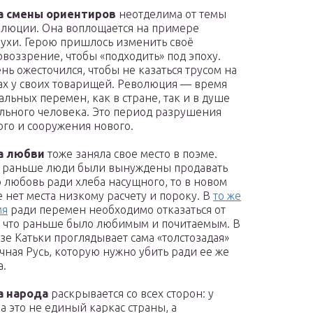
а смены ориентиров
неотделима от темы
люции. Она воплощается на примере
ухи. Герою пришлось изменить своё
воззрение, чтобы «подходить» под эпоху.
нь ожесточился, чтобы не казаться трусом на
ах у своих товарищей. Революция — время
альных перемен, как в стране, так и в душе
льного человека. Это период разрушения
ого и сооружения нового.
а любви
тоже заняла свое место в поэме.
 раньше люди были вынуждены продавать
 любовь ради хлеба насущного, то в новом
 нет места низкому расчету и пороку. В
то же
мя
ради перемен необходимо отказаться от
, что раньше было любимым и почитаемым. В
зе Катьки проглядывает сама «толстозадая»
чная Русь, которую нужно убить ради ее же
а.
а народа
раскрывается со всех сторон: у
а это не единый каркас страны, а