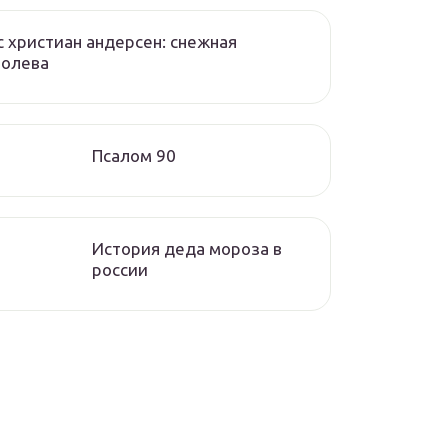
с христиан андерсен: снежная
ролева
Псалом 90
История деда мороза в
россии