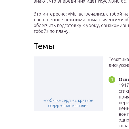
знают, что впереди них идет Исус Христос.
Это интересно: «Мы встречались с тобой на
наполненное нежными романтическими обра
облегчить подготовку к уроку, ознакомивш
тобой» по плану.
Темы
Тематика
дискусси
Осн
1917
стих
прия
«собачье сердце»: краткое
пере
содержание и анализ
ценн
все 
одно
спра