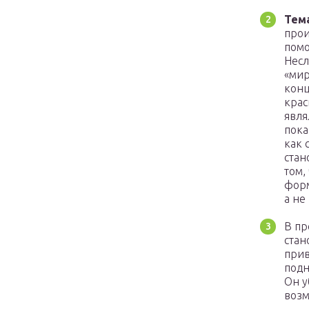
Тем
прои
помо
Несл
«мир
конц
крас
явля
пока
как 
стан
том,
форм
а не
В пр
стан
прив
подн
Он у
возм