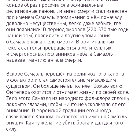
концов образ просочился в официальные
религиозные каноны, и ангел смерти стал известен
под именем Самаэль. Упоминания о нём поначалу
довольно несущественны, легко даже забыть, где
они появились. В период амораев (220-370-тые годы
нашей эры) появились и другие упоминания
о Самаэле как ангеле смерти. В оригинальных
текстах ангелы превращаются в мстительных
и смертоносных посланников неба, а Самаэль
надевает мантию ангела смерти.
Вскоре Самаэль перешёл из религиозного канона
в фольклор и стал самостоятельным мыслящим
существом. Он больше не выполняет Божью волю.
Он теперь охотится и отнимает жизни по своей воле.
Тело этого Самаэля из народного фольклора сплошь
покрыто глазами, чтобы ничто не ускользало от его
внимания. В еврейской традиции его иногда
связывают с Каином: считается, что именно Самаэль
внушил Каину желание убить брата и дал для того
силу.