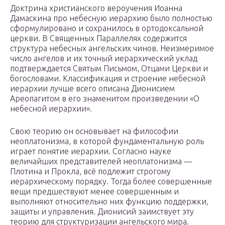
Доктрина христианского вероучения Иоанна
Дамаскина про небесную иерархию было полностью
сформулировано и сохранилось в ортодоксальной
церкви. В Священных Параллелях содержится
структура небесных ангельских чинов. Неизмеримое
число ангелов и их точный иерархический уклад
подтверждается Святым Письмом, Отцами Церкви и
богословами. Классификация и строение небесной
иерархии лучше всего описана Дионисием
Ареопагитом в его знаменитом произведении «О
небесной иерархии».
Свою теорию он основывает на философии
неоплатонизма, в которой фундаментальную роль
играет понятие иерархии. Согласно науке
величайших представителей неоплатонизма —
Плотина и Прокла, всё подлежит строгому
иерархическому порядку. Тогда более совершенные
вещи предшествуют менее совершенным и
выполняют относительно них функцию поддержки,
защиты и управления. Дионисий заимствует эту
теорию для структуризации ангельского мира.