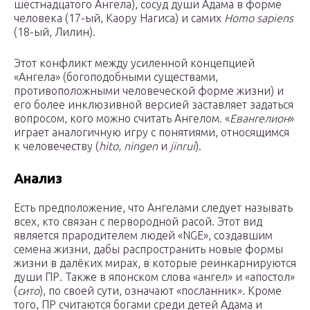
шестнадцатого Ангела), сосуд души Адама в форме
человека (17-ый, Каору Нагиса) и самих
Homo sapiens
(18-ый, Лилин).
Этот конфликт между усиленной концепцией
«Ангела» (богоподобными существами,
противоположными человеческой форме жизни) и
его более инклюзивной версией заставляет задаться
вопросом, кого можно считать Ангелом. «
Евангелион
»
играет аналогичную игру с понятиями, относящимся
к человечеству (
hito
,
ningen
и
jinrui
).
Анализ
Есть предположение, что Ангелами следует называть
всех, кто связан с первородной расой. Этот вид
является прародителем людей «NGE», создавшим
семена жизни, дабы распространить новые формы
жизни в далёких мирах, в которые реинкарнируются
души ПР. Также в японском слова «ангел» и «апостол»
(
сито
), по своей сути, означают «посланник». Кроме
того, ПР считаются богами среди детей Адама и