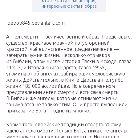
Кто такой сатана? история,
интересные факты и образ
bebop845.deviantart.com
Ангел смерти — величественный образ. Представьте:
существо, красивое мрачной потусторонней
красотой, чьё единственное предназначение —
забирать чужие жизни. Несколько отрывков
из Библии, в том числе история Пасхи в Исходе, глава
11:4–5, и Вторая книга Царств, глава 19:35,
упоминают об ангелах, забирающих человеческую
жизнь. Действительно, в Книге Царств ангел унёс
жизни 185 000 ассирийцев. Но в современном
представлении ангел смерти и есть сама смерть.
В Библии же ангелы, которые отнимают жизни,
занимаются не только этим. Они просто выполнили
приказание Бога — одно из многих.
Кроме того, еврейские традиции отвергают саму
идею ангела смерти. Только Бог, а никак не ангелы,
имеет власть над жизнью и смертью. Но в конце