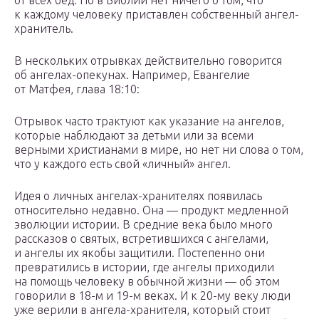
от всех бед. Но в Библии нет ничего о том, что
к каждому человеку приставлен собственный ангел-
хранитель.
В нескольких отрывках действительно говорится
об ангелах-опекунах. Например, Евангелие
от Матфея, глава 18:10:
Отрывок часто трактуют как указание на ангелов,
которые наблюдают за детьми или за всеми
верными христианами в мире, но нет ни слова о том,
что у каждого есть свой «личный» ангел.
Идея о личных ангелах-хранителях появилась
относительно недавно. Она — продукт медленной
эволюции истории. В средние века было много
рассказов о святых, встретившихся с ангелами,
и ангелы их якобы защитили. Постепенно они
превратились в истории, где ангелы приходили
на помощь человеку в обычной жизни — об этом
говорили в 18-м и 19-м веках. И к 20-му веку люди
уже верили в ангела-хранителя, который стоит