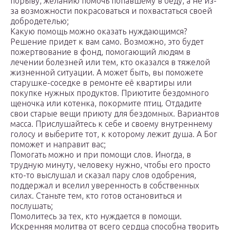
порыву, желанию помочь попавшему в беду, а не из-
за возможности покрасоваться и похвастаться своей
добродетелью;
Какую помощь можно оказать нуждающимся?
Решение придет к вам само. Возможно, это будет
пожертвование в фонд, помогающий людям в
лечении болезней или тем, кто оказался в тяжелой
жизненной ситуации. А может быть, вы поможете
старушке-соседке в ремонте её квартиры или
покупке нужных продуктов. Приютите бездомного
щеночка или котенка, покормите птиц. Отдадите
свои старые вещи приюту для бездомных. Вариантов
масса. Прислушайтесь к себе и своему внутреннему
голосу и выберите тот, к которому лежит душа. А Бог
поможет и направит вас;
Помогать можно и при помощи слов. Иногда, в
трудную минуту, человеку нужно, чтобы его просто
кто-то выслушал и сказал пару слов одобрения,
поддержал и вселил уверенность в собственных
силах. Станьте тем, кто готов остановиться и
послушать;
Помолитесь за тех, кто нуждается в помощи.
Искренняя молитва от всего сердца способна творить